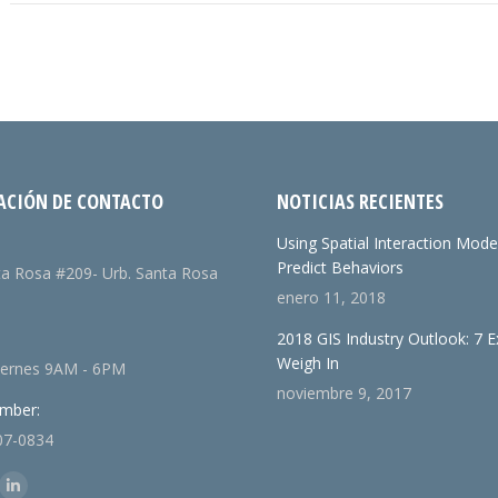
ACIÓN DE CONTACTO
NOTICIAS RECIENTES
:
Using Spatial Interaction Mode
Predict Behaviors
ta Rosa #209- Urb. Santa Rosa
enero 11, 2018
2018 GIS Industry Outlook: 7 E
Weigh In
iernes 9AM - 6PM
noviembre 9, 2017
mber:
07-0834
n: