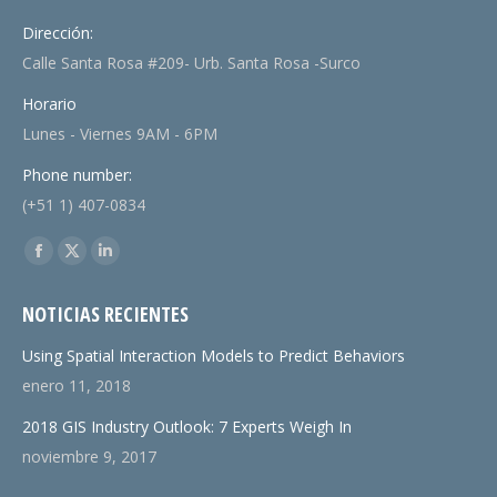
Dirección:
Calle Santa Rosa #209- Urb. Santa Rosa -Surco
Horario
Lunes - Viernes 9AM - 6PM
Phone number:
(+51 1) 407-0834
Find us on:
Facebook
X
Linkedin
page
page
page
NOTICIAS RECIENTES
opens
opens
opens
in
in
in
Using Spatial Interaction Models to Predict Behaviors
new
new
new
enero 11, 2018
window
window
window
2018 GIS Industry Outlook: 7 Experts Weigh In
noviembre 9, 2017